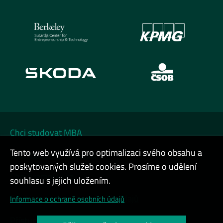
Chci studovat MBA
Tento web využívá pro optimalizaci svého obsahu a
Chci na DATA FESTIVAL
poskytovaných služeb cookies. Prosíme o udělení
Chci firemní kurz
souhlasu s jejich uložením.
Cookies a ochrana osobních údajů
Informace o ochraně osobních údajů
Přístupnost webu