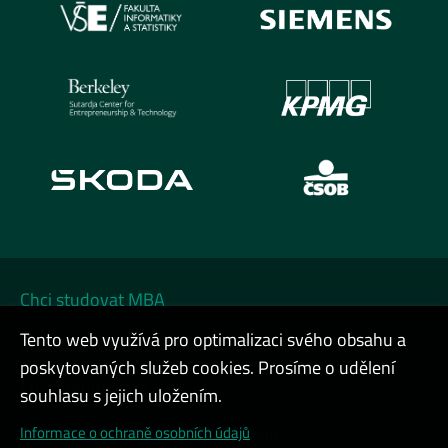
Chci studovat MBA
Tento web využívá pro optimalizaci svého obsahu a
Chci na DATA FESTIVAL
poskytovaných služeb cookies. Prosíme o udělení
Chci firemní kurz
souhlasu s jejich uložením.
Cookies a ochrana osobních údajů
Informace o ochraně osobních údajů