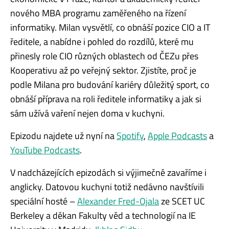
nového MBA programu zaměřeného na řízení
informatiky. Milan vysvětlí, co obnáší pozice CIO a IT
ředitele, a nabídne i pohled do rozdílů, které mu
přinesly role CIO různých oblastech od ČEZu přes
Kooperativu až po veřejný sektor. Zjistíte, proč je
podle Milana pro budování kariéry důležitý sport, co
obnáší příprava na roli ředitele informatiky a jak si
sám užívá vaření nejen doma v kuchyni.
Epizodu najdete už nyní na
Spotify
,
Apple Podcasts
a
YouTube Podcasts
.
V nadcházejících epizodách si výjimečně zavaříme i
anglicky. Datovou kuchyni totiž nedávno navštívili
speciální hosté –
Alexander Fred-Ojala
ze SCET UC
Berkeley a děkan Fakulty věd a technologií na IE