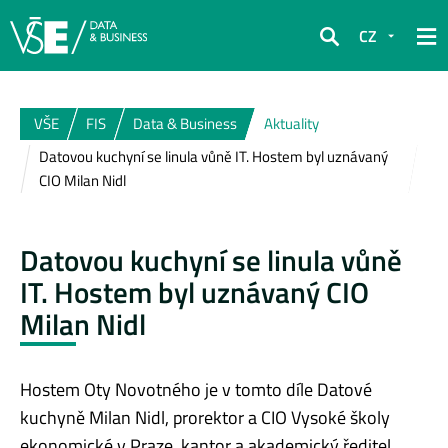
CZ
Hledat
VŠE
FIS
Data & Business
Aktuality
Datovou kuchyní se linula vůně IT. Hostem byl uznávaný
CIO Milan Nidl
Datovou kuchyní se linula vůně
IT. Hostem byl uznávaný CIO
Milan Nidl
Hostem Oty Novotného je v tomto díle Datové
kuchyně Milan Nidl, prorektor a CIO Vysoké školy
ekonomické v Praze, kantor a akademický ředitel