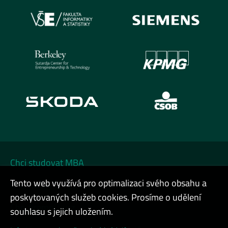
Chci studovat MBA
Tento web využívá pro optimalizaci svého obsahu a
Chci na DATA FESTIVAL
poskytovaných služeb cookies. Prosíme o udělení
Chci firemní kurz
souhlasu s jejich uložením.