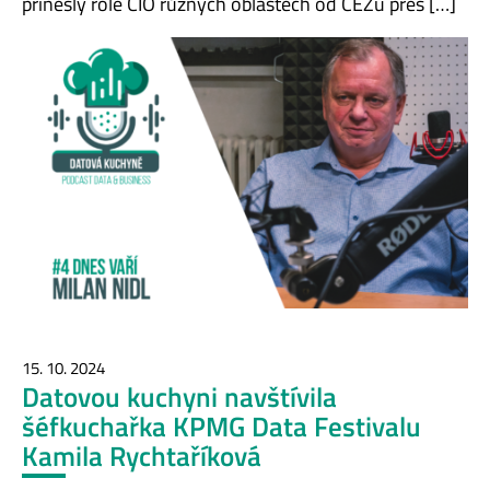
přinesly role CIO různých oblastech od ČEZu přes […]
15. 10. 2024
Datovou kuchyni navštívila
šéfkuchařka KPMG Data Festivalu
Kamila Rychtaříková