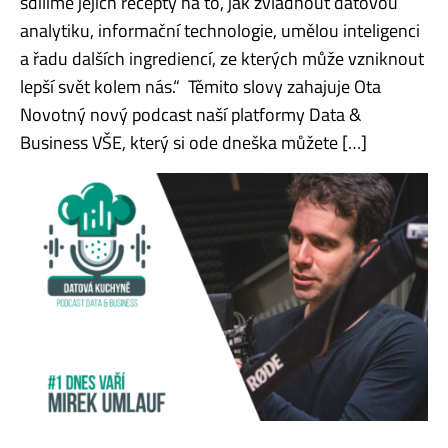
sdílíme jejich recepty na to, jak zvládnout datovou
analytiku, informační technologie, umělou inteligenci
a řadu dalších ingrediencí, ze kterých může vzniknout
lepší svět kolem nás.“ Těmito slovy zahajuje Ota
Novotný nový podcast naší platformy Data &
Business VŠE, který si ode dneška můžete […]