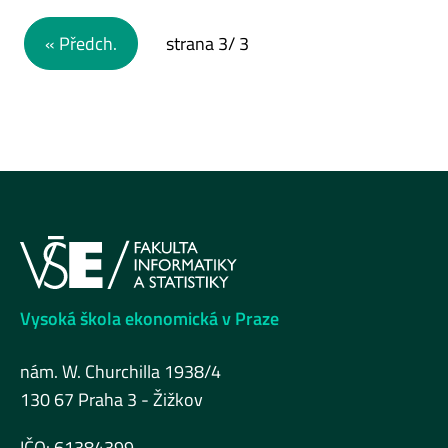
Navigace pro příspěvky
« Předch.
strana
3
/ 3
Vysoká škola ekonomická v Praze
nám. W. Churchilla 1938/4
130 67 Praha 3 - Žižkov
IČO: 61384399