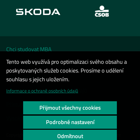
Chci studovat MBA
Tento web využívá pro optimalizaci svého obsahu a
Chci na DATA FESTIVAL
poskytovaných služeb cookies. Prosíme o udělení
Chci firemní kurz
souhlasu s jejich uložením.
Cookies a ochrana osobních údajů
Informace o ochraně osobních údajů
Přístupnost webu
Přijmout všechny cookies
Vysoký kontrast
Podrobné nastavení
Copyright © 2000 - 2026 Vysoká škola ekonomická v Praze
Odmítnout