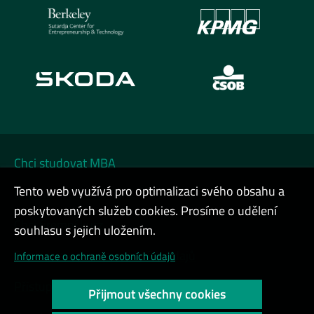
Chci studovat MBA
Tento web využívá pro optimalizaci svého obsahu a
Chci na DATA FESTIVAL
poskytovaných služeb cookies. Prosíme o udělení
Chci firemní kurz
souhlasu s jejich uložením.
Cookies a ochrana osobních údajů
Informace o ochraně osobních údajů
Přístupnost webu
Přijmout všechny cookies