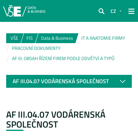
CZ
Hledat
VŠE
FIS
Data & Business
IT A ANATOMIE FIRMY
PRACOVNÍ DOKUMENTY
AF III. OBSAH ŘÍZENÍ FIREM PODLE ODVĚTVÍ A TYPŮ
AF III.04.07 VODÁRENSKÁ SPOLEČNOST
AF III.04.07 VODÁRENSKÁ
SPOLEČNOST