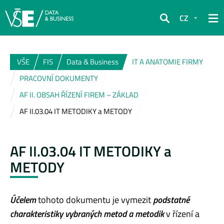
CZ
Hledat
VŠE
FIS
Data & Business
IT A ANATOMIE FIRMY
PRACOVNÍ DOKUMENTY
AF II. OBSAH ŘÍZENÍ FIREM – ZÁKLAD
AF II.03.04 IT METODIKY a METODY
AF II.03.04 IT METODIKY a
METODY
Účelem
tohoto dokumentu je vymezit
podstatné
charakteristiky vybraných metod a metodik
v řízení a